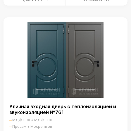
Уличная входная дверь с теплоизоляцией и
звукоизоляцией №761
МДФ ПВХ + МДФ ПВХ
Просам + Мосрентген