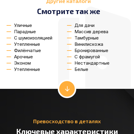
Другие каталоги
Смотрите так же
Уличные
Для дачи
Парадные
Массив дерева
С шумоизоляцией
Тамбурные
Утепленные
Винилискожа
Филёнчатые
Бронированные
Арочные
С фрамугой
Эконом
Нестандартные
Утепленные
Белые
Превосходство в деталях
Ключевые характеристики